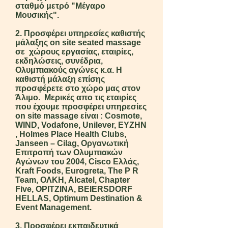
σταθμό μετρό "Μέγαρο
Μουσικής".
2. Προσφέρει υπηρεσίες καθιστής
μάλαξης on site seated massage
σε χώρους εργασίας, εταιρίες,
εκδηλώσεις, συνέδρια,
Ολυμπιακούς αγώνες κ.α. Η
καθιστή μάλαξη επίσης
προσφέρετε στο χώρο μας στον
Άλιμο. Μερικές απο τις εταιρίες
που έχουμε προσφέρει υπηρεσίες
on site massage είναι : Cosmote,
WIND, Vodafone, Unilever, ΕΥΖΗΝ
, Holmes Place Health Clubs,
Janseen – Cilag, Οργανωτική
Επιτροπή των Ολυμπιακών
Αγώνων του 2004, Cisco Eλλάς,
Kraft Foods, Eurogreta, The P R
Team, ΟΛΚΗ, Alcatel, Chapter
Five, ΟΡΙΤΖΙΝΑ, BEIERSDORF
HELLAS, Optimum Destination &
Event Management.
3. Προσφέρει εκπαιδευτικά