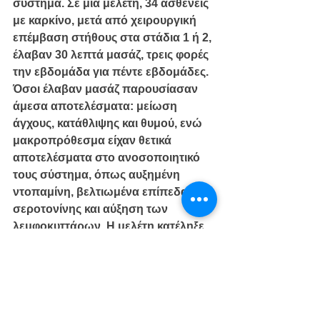
σύστημα. Σε μία μελέτη, 34 ασθενείς 
με καρκίνο, μετά από χειρουργική 
επέμβαση στήθους στα στάδια 1 ή 2, 
έλαβαν 30 λεπτά μασάζ, τρεις φορές 
την εβδομάδα για πέντε εβδομάδες. 
Όσοι έλαβαν μασάζ παρουσίασαν 
άμεσα αποτελέσματα: μείωση 
άγχους, κατάθλιψης και θυμού, ενώ 
μακροπρόθεσμα είχαν θετικά 
αποτελέσματα στο ανοσοποιητικό 
τους σύστημα, όπως αυξημένη 
ντοπαμίνη, βελτιωμένα επίπεδα 
σεροτονίνης και αύξηση των 
λεμφοκυττάρων. Η μελέτη κατέληξε 
στο ότι οι ασθενείς παρουσίασαν 
σημαντική βελτίωση στο 
ανοσοποιητικό τους σύστημα, στα 
κύτταρα ΝΚ (φυσικοί φονείς) και στη 
νευροενδοκρινική λειτουργία. 