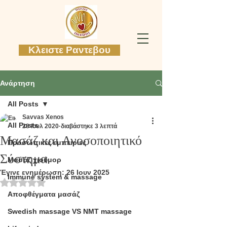
Κλειστε Ραντεβου
Ανάρτηση
All Posts
Savvas Xenos
All Posts
28 Ιουλ 2020
διαβάστηκε 3 λεπτά
Μασάζ και Ανοσοποιητικό
Προσωπικές εμπειρίες
Σύστημα
Mασάζ χιούμορ
Έγινε ενημέρωση:
26 Ιουν 2025
Immune system & massage
Βαθμολογήθηκε με NaN από 5 αστέρια.
Αποφθέγματα μασάζ
Swedish massage VS NMT massage